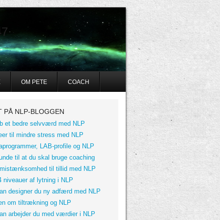
47
E
OM PETE
COACH
T PÅ NLP-BLOGGEN
b et bedre selvværd med NLP
eer til mindre stress med NLP
aprogrammer, LAB-profile og NLP
unde til at du skal bruge coaching
 mistænksomhed til tillid med NLP
 niveauer af lytning i NLP
an designer du ny adfærd med NLP
en om tiltrækning og NLP
an arbejder du med værdier i NLP