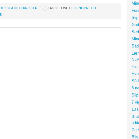
Min
-BLOGGEN
,
TEKNIKKER
TAGGED WITH:
GENOPRETTE
For
RD
Sli
God
Sæt
Min
Såd
Lær
NL
His
Hvo
Såd
8 nø
Sli
7 vi
10 t
Brut
udd
Du h
Bli