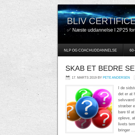
BLIV CERTIFI
✅ Næste uddannelse I 2P25 fore
NLP OG COACHUDDANNELSE
60
SKAB ET BEDRE S
17. MARTS 2019
BY
PETE ANDERSEN
I de sids
det er at 
selvværd e
stræber e
bare til a
opleve, at
livets te
bringer 