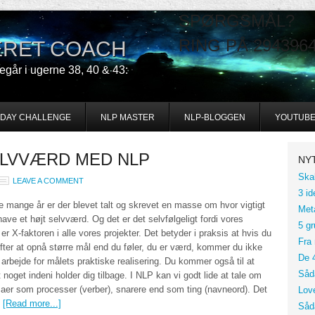
SPØRGSMÅL?
RING PÅ 294396
CERET COACH
går i ugerne 38, 40 & 43:
-DAY CHALLENGE
NLP MASTER
NLP-BLOGGEN
YOUTUB
ELVVÆRD MED NLP
NY
Ska
LEAVE A COMMENT
3 id
te mange år er der blevet talt og skrevet en masse om hvor vigtigt
Met
have et højt selvværd. Og det er det selvfølgeligt fordi vores
5 gr
r X-faktoren i alle vores projekter. Det betyder i praksis at hvis du
Fra
fter at opnå større mål end du føler, du er værd, kommer du ikke
De 4
t arbejde for målets praktiske realisering. Du kommer også til at
Såd
 noget indeni holder dig tilbage. I NLP kan vi godt lide at tale om
maer som processer (verber), snarere end som ting (navneord). Det
Lov
…
[Read more...]
Såd