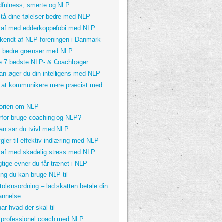
dfulness, smerte og NLP
stå dine følelser bedre med NLP
p af med edderkoppefobi med NLP
kendt af NLP-foreningen i Danmark
 bedre grænser med NLP
e 7 bedste NLP- & Coachbøger
an øger du din intelligens med NLP
 at kommunikere mere præcist med
P
torien om NLP
rfor bruge coaching og NLP?
an sår du tvivl med NLP
gler til effektiv indlæring med NLP
p af med skadelig stress med NLP
gtige evner du får trænet i NLP
ing du kan bruge NLP til
tolønsordning – lad skatten betale din
annelse
ar hvad der skal til
v professionel coach med NLP