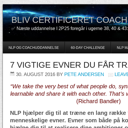
BLIV CERTIFICERET COACH
✅ Næste uddannelse I 2P25 foregår i ugerne 38, 40 & 43:
NLP OG COACHUDDANNELSE
60-DAY CHALLENGE
NLP M
7 VIGTIGE EVNER DU FÅR TR
30. AUGUST 2016
BY
PETE ANDERSEN
LEAV
“We take the very best of what people do, syn
learnable and share it with each other. That’s
(Richard Bandler)
NLP hjælper dig til at træne en lang rækk
menneskelige evner. Evner som både på kort
hjælpe dig til at realisere dine ambitioner