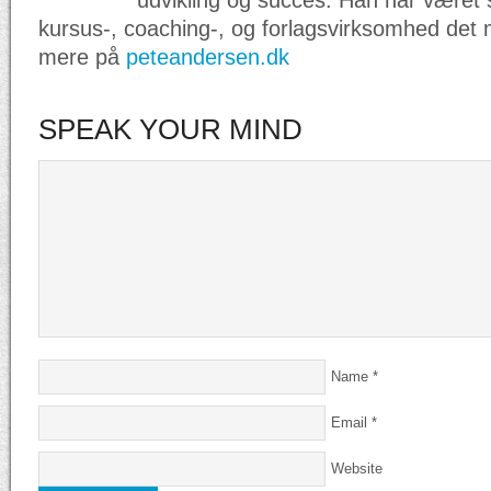
udvikling og succes. Han har været
kursus-, coaching-, og forlagsvirksomhed det me
mere på
peteandersen.dk
SPEAK YOUR MIND
Name
*
Email
*
Website