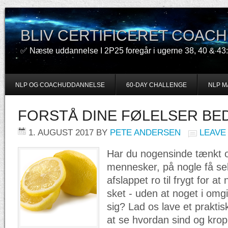
BLIV CERTIFICERET COACH
✅ Næste uddannelse I 2P25 foregår i ugerne 38, 40 & 43:
NLP OG COACHUDDANNELSE
60-DAY CHALLENGE
NLP M
FORSTÅ DINE FØLELSER BE
1. AUGUST 2017
BY
PETE ANDERSEN
LEAVE
Har du nogensinde tænkt o
mennesker, på nogle få se
afslappet ro til frygt for at
sket - uden at noget i omg
sig? Lad os lave et prakti
at se hvordan sind og kro