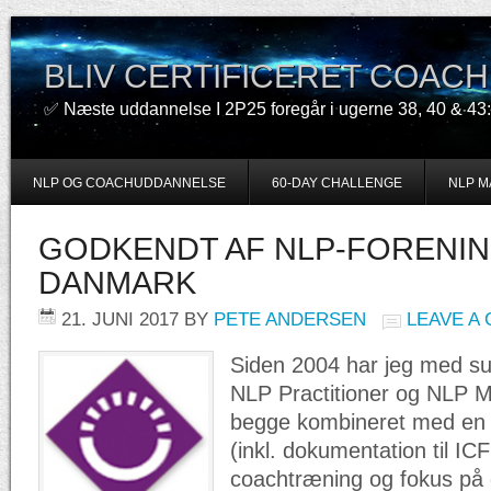
BLIV CERTIFICERET COACH
✅ Næste uddannelse I 2P25 foregår i ugerne 38, 40 & 43:
NLP OG COACHUDDANNELSE
60-DAY CHALLENGE
NLP M
GODKENDT AF NLP-FORENIN
DANMARK
21. JUNI 2017
BY
PETE ANDERSEN
LEAVE A
Siden 2004 har jeg med su
NLP Practitioner og NLP M
begge kombineret med en c
(inkl. dokumentation til IC
coachtræning og fokus på